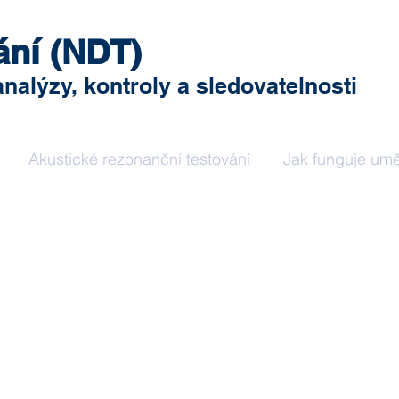
ání (NDT)
alýzy, kontroly a sledovatelnosti
Akustické rezonanční testování
Jak funguje umě